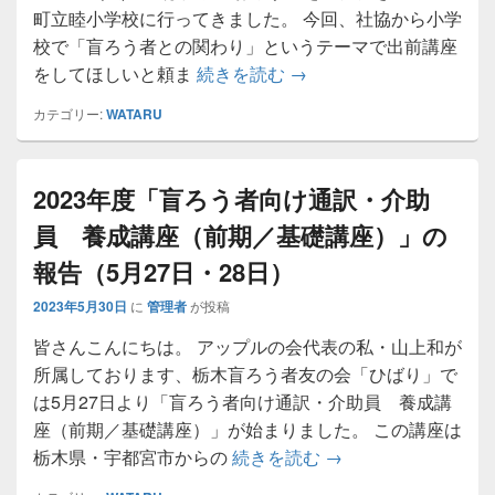
町立睦小学校に行ってきました。 今回、社協から小学
校で「盲ろう者との関わり」というテーマで出前講座
壬生町立睦小学校で出前
をしてほしいと頼ま
続きを読む
→
カテゴリー:
WATARU
2023年度「盲ろう者向け通訳・介助
員 養成講座（前期／基礎講座）」の
報告（5月27日・28日）
2023年5月30日
に
管理者
が投稿
皆さんこんにちは。 アップルの会代表の私・山上和が
所属しております、栃木盲ろう者友の会「ひばり」で
は5月27日より「盲ろう者向け通訳・介助員 養成講
座（前期／基礎講座）」が始まりました。 この講座は
2023年度「盲ろう
栃木県・宇都宮市からの
続きを読む
→