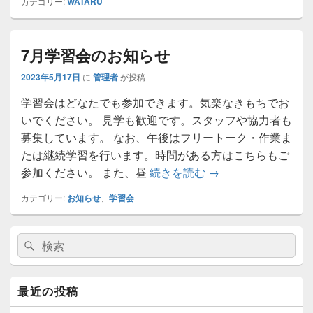
カテゴリー:
WATARU
7月学習会のお知らせ
2023年5月17日
に
管理者
が投稿
学習会はどなたでも参加できます。気楽なきもちでお
いでください。 見学も歓迎です。スタッフや協力者も
募集しています。 なお、午後はフリートーク・作業ま
たは継続学習を行います。時間がある方はこちらもご
7月学習会のお知ら
参加ください。 また、昼
続きを読む
→
カテゴリー:
お知らせ
、
学習会
メ
検
検
イ
索:
ン
索
サ
イ
最近の投稿
ド
バ