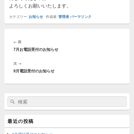
よろしくお願いいたします。
カテゴリー:
お知らせ
作成者:
管理者
パーマリンク
投
稿
前
←
前
ナ
7月お電話受付のお知らせ
の
ビ
投
ゲ
次
次
→
稿:
ー
9月電話受付のお知らせ
の
シ
投
ョ
稿:
ン
メ
検
検
イ
索:
ン
索
サ
イ
最近の投稿
ド
バ
ー