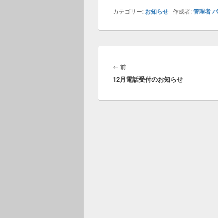
カテゴリー:
お知らせ
作成者:
管理者
パ
投
稿
前
←
前
ナ
12月電話受付のお知らせ
の
ビ
投
ゲ
稿:
ー
シ
ョ
ン