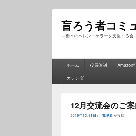
盲ろう者コミ
～栃木のヘレン・ケラーを支援する会
メ
ホーム
役員体制
Amazo
イ
ン
カレンダー
メ
ニ
ュ
ー
12月交流会のご案
2019年12月1日
に
管理者
が投稿