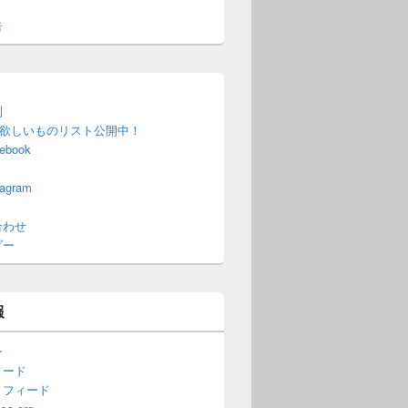
告
制
on欲しいものリスト公開中！
ebook
agram
合わせ
ダー
報
ン
ィード
トフィード