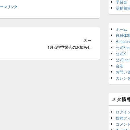
学習会
ーマリンク
活動報
ホーム
役員体
次
次
→
Amaz
1月点字学習会のお知らせ
の
公式Fac
公式X
投
公式Inst
稿:
会則
お問い
カレン
メタ情
ログイ
投稿フ
コメン