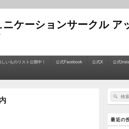
ュニケーションサークル ア
～
n欲しいものリスト公開中！
公式Facebook
公式X
公式Inst
メ
検
検
イ
内
索:
ン
索
サ
イ
ド
最近の
バ
ー