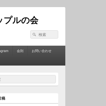
ップルの会
検
検
索:
索
agram
会則
お問い合わせ
投稿