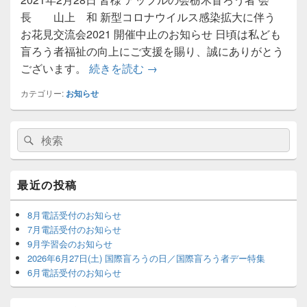
長 山上 和 新型コロナウイルス感染拡大に伴う
お花見交流会2021 開催中止のお知らせ 日頃は私ども
盲ろう者福祉の向上にご支援を賜り、誠にありがとう
【重要】新型コロナウイルス感染
ございます。
続きを読む
→
カテゴリー:
お知らせ
メ
検
検
イ
索:
ン
索
サ
イ
最近の投稿
ド
バ
ー
8月電話受付のお知らせ
ウ
7月電話受付のお知らせ
ィ
9月学習会のお知らせ
ジ
2026年6月27日(土) 国際盲ろうの日／国際盲ろう者デー特集
ェ
6月電話受付のお知らせ
ッ
ト
エ