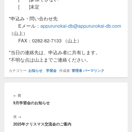
[ ]未定
*申込み・問い合わせ先
Eメール：
appurunokai-db@appurunokai-db.com
（山上）
FAX：0282-82-7133 （山上）
*当日の連絡先は、申込み者に共有します。
*不明な点は山上までご連絡ください。
カテゴリー:
お知らせ
、
学習会
作成者:
管理者
パーマリンク
投
稿
前
←
前
ナ
9月学習会のお知らせ
の
ビ
投
ゲ
次
次
→
稿:
ー
2025年クリスマス交流会のご案内
の
シ
投